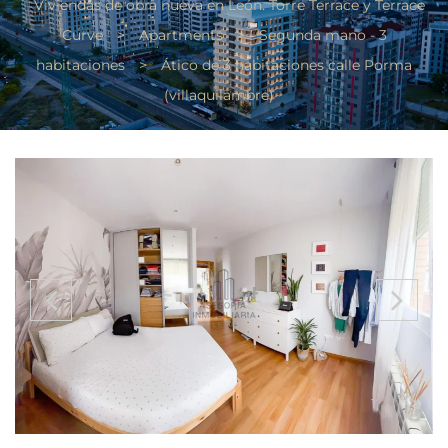
Viviendas de obra nueva en León. Torre Terrace y Terrace
Curve
>
Apartments
>
Segunda mano - 3
habitaciones
>
Ático de 3 habitaciones calle Porma
(villaquilambre)