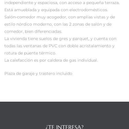
independiente y espaciosa, con acceso a pequeña terraza.
Está amueblada y equipada con electrodomésticos.
Salón-comedor muy acogedor, con amplias vistas y de
estilo nórdico moderno, con las 2 zonas de salón y de
comedor, bien diferenciadas.
La vivienda tiene suelos de gres y parquet, y cuenta con
todas las ventanas de PVC con doble acristalamiento y
rotura de puente térmico.
La calefacción es por caldera de gas individual.
Plaza de garaje y trastero incluido
¿TE INTERESA?