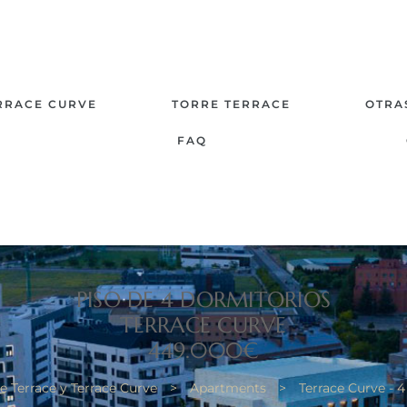
RRACE CURVE
TORRE TERRACE
OTRA
FAQ
PISO DE 4 DORMITORIOS
TERRACE CURVE
449.000€
e Terrace y Terrace Curve
>
Apartments
>
Terrace Curve - 