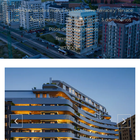
Viviendas de obra nueva en León. Torre Terrace y Terrace
Curve
>
Apartments
>
Terrace Curve - 3 dormitorios
>
Pisos de 3 dormitorios
Terrace Curve
287.000€