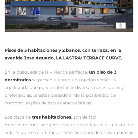
Pisos de 3 habitaciones y 2 baños, con terraza, en la
avenida José Aguado, LA LASTRA: TERRACE CURVE.
En la búsqueda de la vivienda perfecta,
un piso de 3
dormitorios
se presenta como una opción versátil y
equilibrada que puede satisfacer diversas necesidades y
preferencias. Si estás considerando la posibilidad de
comprar un piso de estas características
Los pisos de
tres habitaciones
, son de fácil
mantenimiento, acogedores y que se adaptan a tu ritmo de
vida. Ya que esa habitación de más se puede utilizar para las