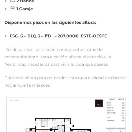
2 Baños
1 Garaje
Disponemos pisos en las siguientes altura:
ESC. 6 – BLQ.3 – 1ºB – 287.000€ ESTE-OESTE
Desde parejas hasta inversores y entusiastas del
entretenimiento, esta elección ofrece el espacio y la
flexibilidad necesarios para vivir la vida que deseas.
Contacta ahora para no perder esta oportunidad de darte el
hogar que te mereces.